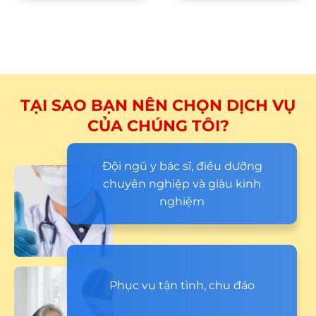
TẠI SAO BẠN NÊN CHỌN DỊCH VỤ
CỦA CHÚNG TÔI?
Đội ngũ y bác sĩ, điều dưỡng
chuyên nghiệp và giàu kinh
nghiệm
Phục vụ tận tình, chu đáo