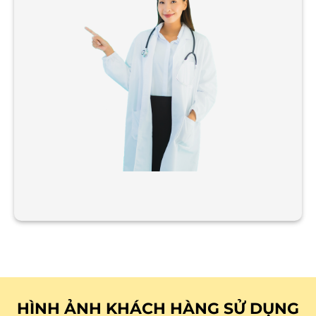
HÌNH ẢNH KHÁCH HÀNG SỬ DỤNG