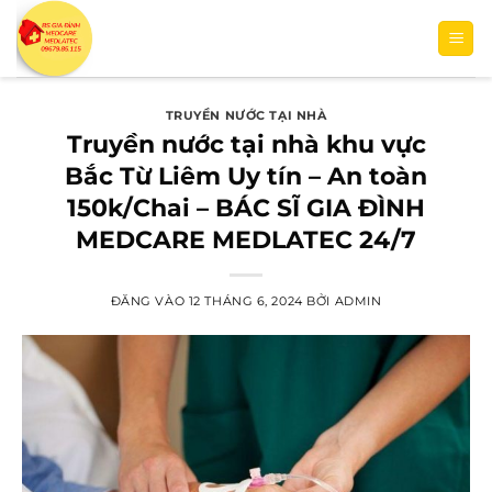
Bỏ
qua
nội
dung
TRUYỀN NƯỚC TẠI NHÀ
Truyền nước tại nhà khu vực
Bắc Từ Liêm Uy tín – An toàn
150k/Chai – BÁC SĨ GIA ĐÌNH
MEDCARE MEDLATEC 24/7
ĐĂNG VÀO
12 THÁNG 6, 2024
BỞI
ADMIN